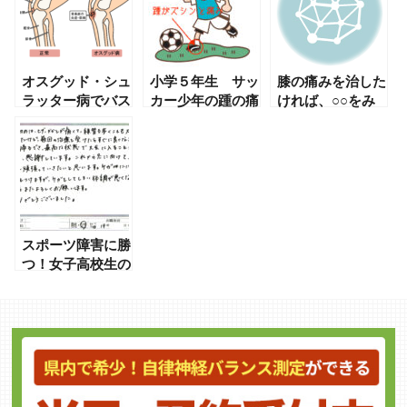
オスグッド・シュ
小学５年生 サッ
膝の痛みを治した
ラッター病でバス
カー少年の踵の痛
ければ、○○をみ
ケが…14歳中学
み
ろ！膝だけ治療し
生の葛藤
てたら、痛みを繰
り返します
スポーツ障害に勝
つ！女子高校生の
右膝と左アキレス
腱の痛みが劇的に
回復