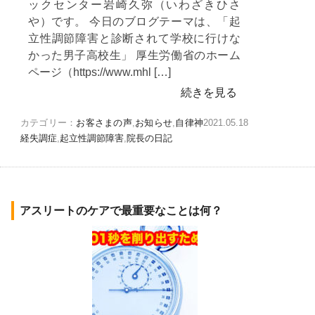
ックセンター岩崎久弥（いわざきひさ
や）です。 今日のブログテーマは、「起
立性調節障害と診断されて学校に行けな
かった男子高校生」 厚生労働省のホーム
ページ（https://www.mhl […]
続きを見る
カテゴリー：
お客さまの声
,
お知らせ
,
自律神
2021.05.18
経失調症
,
起立性調節障害
,
院長の日記
アスリートのケアで最重要なことは何？