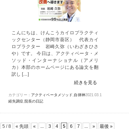
こんにちは、けんこうカイロプラクティ
ックセンター（静岡市葵区） 代表カイ
ロプラクター 岩崎久弥（いわざきひさ
や）です。 今日は、アクティベータ・メ
ソッド・インターナショナル（アメリ
カ）本部のホームページにある論文を翻
訳し […]
続きを見る
カテゴリー：
アクティベータメソッド
,
自律神
2021.03.1
経失調症
,
院長の日記
5 / 8
« 先頭
«
...
3
4
5
6
7
...
»
最後 »