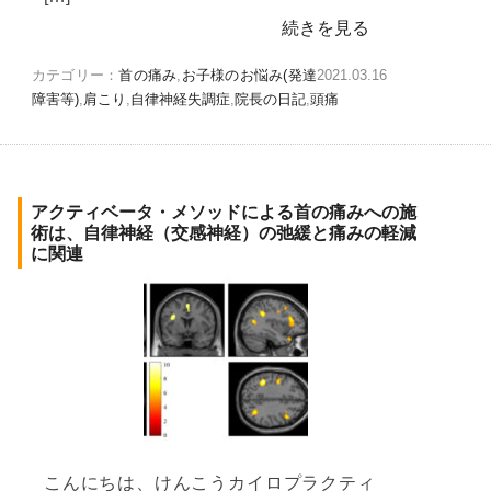
続きを見る
カテゴリー：
首の痛み
,
お子様のお悩み(発達
2021.03.16
障害等)
,
肩こり
,
自律神経失調症
,
院長の日記
,
頭痛
アクティベータ・メソッドによる首の痛みへの施
術は、自律神経（交感神経）の弛緩と痛みの軽減
に関連
こんにちは、けんこうカイロプラクティ