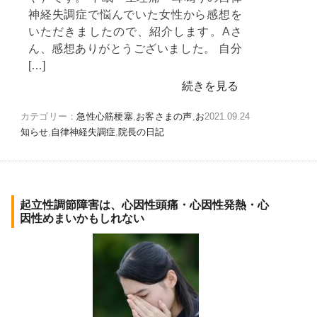
神経失調症で悩んでいた女性から感想を
いただきましたので、紹介します。Aさ
ん、感想ありがとうございました。 自分
[…]
続きを見る
カテゴリー：
急性心筋梗塞
,
お客さまの声
,
お
2021.09.24
知らせ
,
自律神経失調症
,
院長の日記
起立性調節障害は、心因性頭痛・心因性発熱・心
因性めまいかもしれない