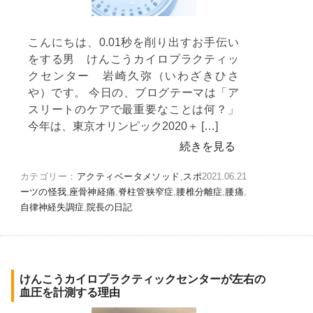
こんにちは、0.01秒を削り出すお手伝い
をする男 けんこうカイロプラクティッ
クセンター 岩崎久弥（いわざきひさ
や）です。 今日の、ブログテーマは「ア
スリートのケアで最重要なことは何？」
今年は、東京オリンピック2020＋ […]
続きを見る
カテゴリー：
アクティベータメソッド
,
スポ
2021.06.21
ーツの怪我
,
座骨神経痛
,
脊柱管狭窄症
,
腰椎分離症
,
腰痛
,
自律神経失調症
,
院長の日記
けんこうカイロプラクティックセンターが左右の
血圧を計測する理由